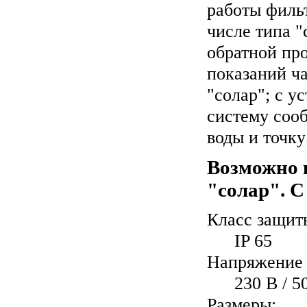
работы фильт
числе типа 
обратной пр
показаний ча
"солар"; с у
систему соо
воды и точк
Возможно 
"солар". 
Класс защит
IP 65
Напряжение 
230 В / 5
Размеры: