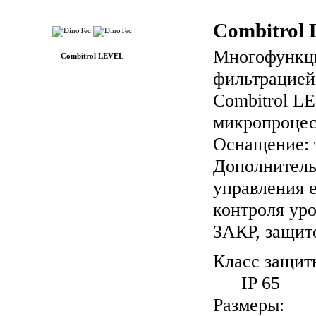
Combitrol
Многофункци
Combitrol LEVEL
фильтрацией
Combitrol L
микропроцес
Оснащение: т
Дополнитель
управления е
контроля ур
ЗАКР, защито
Класс защит
IP 65
Размеры: