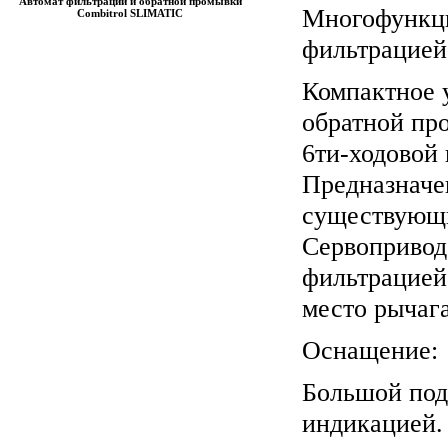
Автомат фильтрации и обратной промывки
Многофункци
Combitrol SLIMATIC
фильтрацией
Компактное 
обратной пр
6ти-ходовой
Предназначе
существующи
Сервопривод
фильтрацией
место рычага
Оснащение:
Большой под
индикацией.