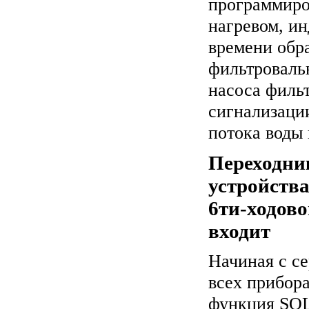
программиро
нагревом, и
времени обр
фильтровальн
насоса филь
сигнализаци
потока воды
Переходни
устройства
6ти-ходово
входит
Начиная с се
всех прибор
функция SO