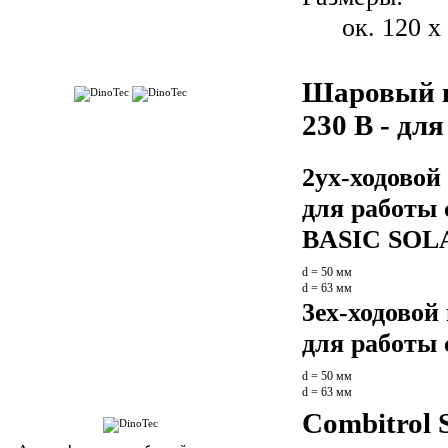
ок. 120 x
Шаровый к
230 В - дл
2ух-ходово
для работы
BASIC SOL
d = 50 мм
d = 63 мм
3ех-ходовой
для работы 
d = 50 мм
d = 63 мм
Combitrol